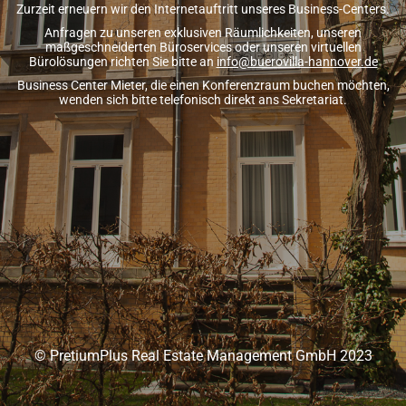
Zurzeit erneuern wir den Internetauftritt unseres Business-Centers.
Anfragen zu unseren exklusiven Räumlichkeiten, unseren
maßgeschneiderten Büroservices oder unseren virtuellen
Bürolösungen richten Sie bitte an
info@buerovilla-hannover.de
Business Center Mieter, die einen Konferenzraum buchen möchten,
wenden sich bitte telefonisch direkt ans Sekretariat.
© PretiumPlus Real Estate Management GmbH 2023